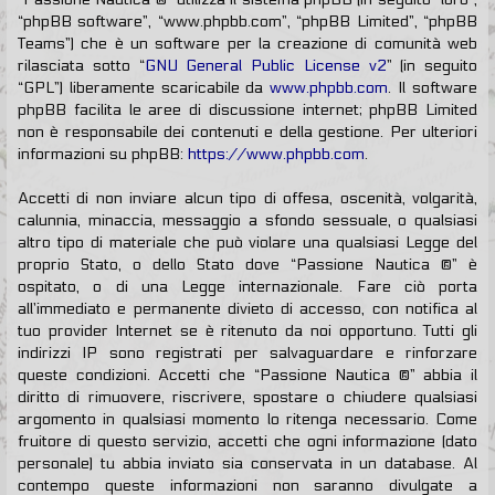
“phpBB software”, “www.phpbb.com”, “phpBB Limited”, “phpBB
Teams”) che è un software per la creazione di comunità web
rilasciata sotto “
GNU General Public License v2
” (in seguito
“GPL”) liberamente scaricabile da
www.phpbb.com
. Il software
phpBB facilita le aree di discussione internet; phpBB Limited
non è responsabile dei contenuti e della gestione. Per ulteriori
informazioni su phpBB:
https://www.phpbb.com
.
Accetti di non inviare alcun tipo di offesa, oscenità, volgarità,
calunnia, minaccia, messaggio a sfondo sessuale, o qualsiasi
altro tipo di materiale che può violare una qualsiasi Legge del
proprio Stato, o dello Stato dove “Passione Nautica ®” è
ospitato, o di una Legge internazionale. Fare ciò porta
all’immediato e permanente divieto di accesso, con notifica al
tuo provider Internet se è ritenuto da noi opportuno. Tutti gli
indirizzi IP sono registrati per salvaguardare e rinforzare
queste condizioni. Accetti che “Passione Nautica ®” abbia il
diritto di rimuovere, riscrivere, spostare o chiudere qualsiasi
argomento in qualsiasi momento lo ritenga necessario. Come
fruitore di questo servizio, accetti che ogni informazione (dato
personale) tu abbia inviato sia conservata in un database. Al
contempo queste informazioni non saranno divulgate a