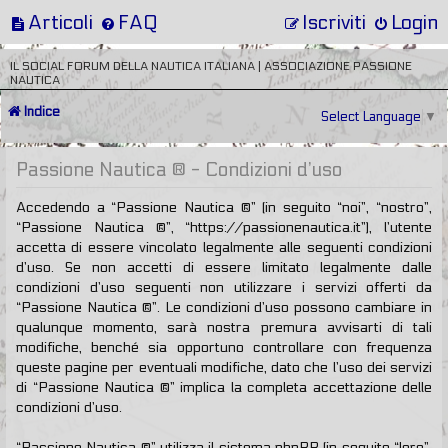
Articoli
FAQ
Iscriviti
Login
IL SOCIAL FORUM DELLA NAUTICA ITALIANA | ASSOCIAZIONE PASSIONE
NAUTICA
Indice
Select Language
▼
Passione Nautica ® - Condizioni d’uso
Accedendo a “Passione Nautica ®” (in seguito “noi”, “nostro”,
“Passione Nautica ®”, “https://passionenautica.it”), l’utente
accetta di essere vincolato legalmente alle seguenti condizioni
d’uso. Se non accetti di essere limitato legalmente dalle
condizioni d’uso seguenti non utilizzare i servizi offerti da
“Passione Nautica ®”. Le condizioni d’uso possono cambiare in
qualunque momento, sarà nostra premura avvisarti di tali
modifiche, benché sia opportuno controllare con frequenza
queste pagine per eventuali modifiche, dato che l’uso dei servizi
di “Passione Nautica ®” implica la completa accettazione delle
condizioni d’uso.
“Passione Nautica ®” utilizza il sistema phpBB (in seguito “loro”,