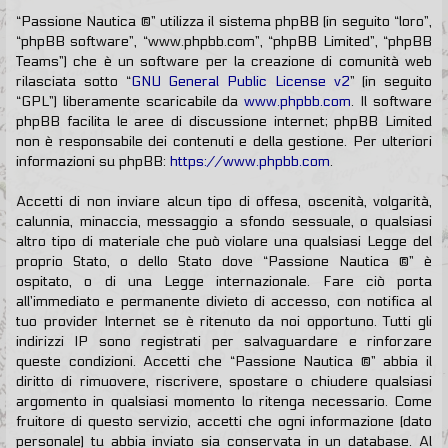
“Passione Nautica ®” utilizza il sistema phpBB (in seguito “loro”,
“phpBB software”, “www.phpbb.com”, “phpBB Limited”, “phpBB
Teams”) che è un software per la creazione di comunità web
rilasciata sotto “
GNU General Public License v2
” (in seguito
“GPL”) liberamente scaricabile da
www.phpbb.com
. Il software
phpBB facilita le aree di discussione internet; phpBB Limited
non è responsabile dei contenuti e della gestione. Per ulteriori
informazioni su phpBB:
https://www.phpbb.com
.
Accetti di non inviare alcun tipo di offesa, oscenità, volgarità,
calunnia, minaccia, messaggio a sfondo sessuale, o qualsiasi
altro tipo di materiale che può violare una qualsiasi Legge del
proprio Stato, o dello Stato dove “Passione Nautica ®” è
ospitato, o di una Legge internazionale. Fare ciò porta
all’immediato e permanente divieto di accesso, con notifica al
tuo provider Internet se è ritenuto da noi opportuno. Tutti gli
indirizzi IP sono registrati per salvaguardare e rinforzare
queste condizioni. Accetti che “Passione Nautica ®” abbia il
diritto di rimuovere, riscrivere, spostare o chiudere qualsiasi
argomento in qualsiasi momento lo ritenga necessario. Come
fruitore di questo servizio, accetti che ogni informazione (dato
personale) tu abbia inviato sia conservata in un database. Al