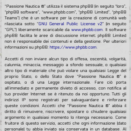
“Passione Nautica ®” utilizza il sistema phpBB (in seguito “loro”,
“phpBB software”, “www.phpbb.com”, “phpBB Limited”, “phpBB
Teams”) che è un software per la creazione di comunità web
rilasciata sotto “
GNU General Public License v2
” (in seguito
“GPL”) liberamente scaricabile da
www.phpbb.com
. Il software
phpBB facilita le aree di discussione internet; phpBB Limited
non è responsabile dei contenuti e della gestione. Per ulteriori
informazioni su phpBB:
https://www.phpbb.com
.
Accetti di non inviare alcun tipo di offesa, oscenità, volgarità,
calunnia, minaccia, messaggio a sfondo sessuale, o qualsiasi
altro tipo di materiale che può violare una qualsiasi Legge del
proprio Stato, o dello Stato dove “Passione Nautica ®” è
ospitato, o di una Legge internazionale. Fare ciò porta
all’immediato e permanente divieto di accesso, con notifica al
tuo provider Internet se è ritenuto da noi opportuno. Tutti gli
indirizzi IP sono registrati per salvaguardare e rinforzare
queste condizioni. Accetti che “Passione Nautica ®” abbia il
diritto di rimuovere, riscrivere, spostare o chiudere qualsiasi
argomento in qualsiasi momento lo ritenga necessario. Come
fruitore di questo servizio, accetti che ogni informazione (dato
personale) tu abbia inviato sia conservata in un database. Al