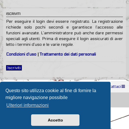
ISCRIVITI
Per eseguire il login devi essere registrato. La registrazione
richiede solo pochi secondi e garantisce l’accesso alle
funzioni avanzate. L’amministratore può anche dare permessi
speciali agli utenti. Prima di eseguire il login assicurati di aver
letto i termini d’uso e le varie regole.
Condizioni d’uso
|
Trattamento dei dati personali
Iscriviti
Indice
Contattaci
Questo sito utilizza cookie al fine di fornire la
Powered by
phpBB
® Forum Software © phpBB Limited
migliore navigazione possibile
Passione Nutica 2017 style created by
Makrov
Traduzione Italiana
phpBB-Store.it
Ulteriori informazioni
Accetto