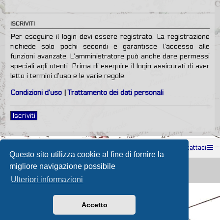
ISCRIVITI
Per eseguire il login devi essere registrato. La registrazione
richiede solo pochi secondi e garantisce l’accesso alle
funzioni avanzate. L’amministratore può anche dare permessi
speciali agli utenti. Prima di eseguire il login assicurati di aver
letto i termini d’uso e le varie regole.
Condizioni d’uso
|
Trattamento dei dati personali
Iscriviti
Indice
Contattaci
Questo sito utilizza cookie al fine di fornire la
Powered by
phpBB
® Forum Software © phpBB Limited
migliore navigazione possibile
Passione Nutica 2017 style created by
Makrov
Traduzione Italiana
phpBB-Store.it
Ulteriori informazioni
Accetto