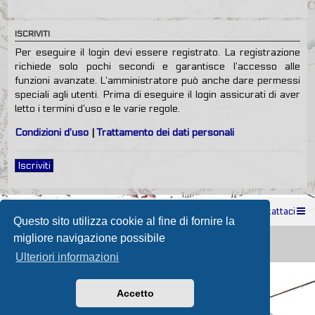
ISCRIVITI
Per eseguire il login devi essere registrato. La registrazione
richiede solo pochi secondi e garantisce l’accesso alle
funzioni avanzate. L’amministratore può anche dare permessi
speciali agli utenti. Prima di eseguire il login assicurati di aver
letto i termini d’uso e le varie regole.
Condizioni d’uso
|
Trattamento dei dati personali
Iscriviti
Indice
Contattaci
Questo sito utilizza cookie al fine di fornire la
Powered by
phpBB
® Forum Software © phpBB Limited
migliore navigazione possibile
Passione Nutica 2017 style created by
Makrov
Traduzione Italiana
phpBB-Store.it
Ulteriori informazioni
Accetto