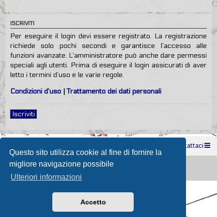
ISCRIVITI
Per eseguire il login devi essere registrato. La registrazione
richiede solo pochi secondi e garantisce l’accesso alle
funzioni avanzate. L’amministratore può anche dare permessi
speciali agli utenti. Prima di eseguire il login assicurati di aver
letto i termini d’uso e le varie regole.
Condizioni d’uso
|
Trattamento dei dati personali
Iscriviti
Indice
Contattaci
Questo sito utilizza cookie al fine di fornire la
Powered by
phpBB
® Forum Software © phpBB Limited
migliore navigazione possibile
Passione Nutica 2017 style created by
Makrov
Traduzione Italiana
phpBB-Store.it
Ulteriori informazioni
Accetto