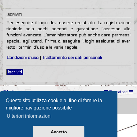
ISCRIVITI
Per eseguire il login devi essere registrato. La registrazione
richiede solo pochi secondi e garantisce l’accesso alle
funzioni avanzate. L’amministratore può anche dare permessi
speciali agli utenti. Prima di eseguire il login assicurati di aver
letto i termini d’uso e le varie regole.
Condizioni d’uso
|
Trattamento dei dati personali
Iscriviti
Indice
Contattaci
Questo sito utilizza cookie al fine di fornire la
Powered by
phpBB
® Forum Software © phpBB Limited
Passione Nutica 2017 style created by
Makrov
migliore navigazione possibile
Traduzione Italiana
phpBB-Store.it
Ulteriori informazioni
Accetto