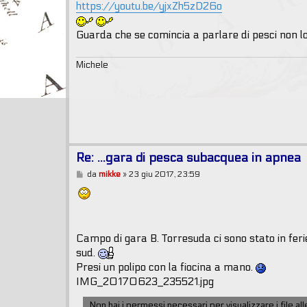
https://youtu.be/yjxZh5zD26o
Guarda che se comincia a parlare di pesci non lo
Michele
Re: ...gara di pesca subacquea in apnea
M
da
mikke
»
23 giu 2017, 23:59
e
s
s
a
g
g
Campo di gara B. Torresuda ci sono stato in ferie
i
o
sud.
Presi un polipo con la fiocina a mano.
IMG_20170623_235521.jpg
Non hai i permessi necessari per visualizzare i file a