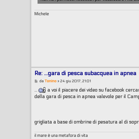
Michele
Re: ...gara di pesca subacquea in apnea
M
da
Tonino
»
24 giu 2017, 21:01
e
s
...
a voi il piacere dei video su facebook cer
s
della gara di pesca in apnea valevole per il Camp
a
g
g
i
o
grigliata a base di ombrine di pesatura al di so
il mare è una metafora di vita