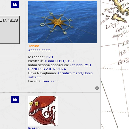
p
a
t
t
a
m
2017, 18:39
i
k
k
e
Tonino
Appassionato
Messaggi:
1123
Iscritto il:
31 mar 2010, 21:23
Imbarcazione posseduta:
Zaniboni 750-
PRINCESS 286 RIVIERA
Dove Navighiamo:
Adriatico merid./Jonio
settentr.
Località:
Taurisano
T
o
p
Kraken