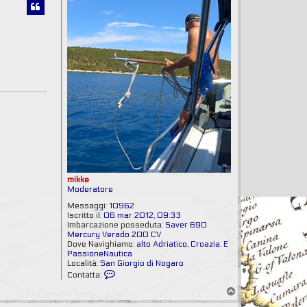
mikke
Moderatore
Messaggi:
10962
Iscritto il:
06 mar 2012, 09:33
Imbarcazione posseduta:
Saver 690
Mercury Verado 200 CV
Dove Navighiamo:
alto Adriatico, Croazia. E
PassioneNautica
Località:
San Giorgio di Nogaro
C
Contatta:
o
T
n
o
t