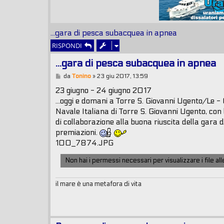
...gara di pesca subacquea in apnea
RISPONDI
...gara di pesca subacquea in apnea
M
da
Tonino
»
23 giu 2017, 13:59
e
s
23 giugno - 24 giugno 2017
s
...oggi e domani a Torre S. Giovanni Ugento/Le 
a
g
Navale Italiana di Torre S. Giovanni Ugento, con la
g
di collaborazione alla buona riuscita della gara 
i
o
premiazioni.
100_7874.JPG
Non hai i permessi necessari per visualizzare i file a
il mare è una metafora di vita