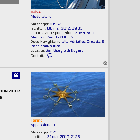
mikke
Moderatore
Messaggi:
10962
Iscritto il:
06 mar 2012, 09:33
Imbarcazione posseduta:
Saver 690
Mercury Verado 200 CV
Dove Navighiamo:
alto Adriatico, Croazia. E
PassioneNautica
Località:
San Giorgio di Nogaro
C
Contatta:
o
T
n
o
t
p
a
t
t
a
m
remiazione
i
la
k
k
e
Tonino
Appassionato
Messaggi:
1123
Iscritto il:
31 mar 2010, 21:23