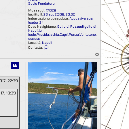
Socio Fondatore
Messaggi:
17029
Iscritto il:
28 set 2009, 23:30
Imbarcazione posseduta:
Acquaviva sea
leader 24
Dove Navighiamo:
Golfo di Pozzuoli,golfo di
Napoli,le
isole,Procida,Ischia,Capri,Ponza,Ventotene,
ecc.ecc.
Località:
Napoli
C
Contatta:
o
T
n
o
t
p
a
t
t
a
K
017, 22:39
r
a
k
17, 18:39
e
n