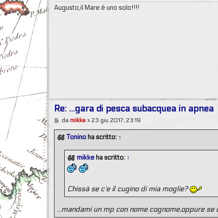
i
Augusto,il Mare è uno solo!!!!
o
Re: ...gara di pesca subacquea in apnea
M
da
mikke
»
23 giu 2017, 23:19
e
s
Tonino
ha scritto:
↑
s
a
g
mikke
ha scritto:
↑
g
i
o
Chissà se c'e il cugino di mia moglie?
...mandami un mp con nome cognome,oppure se ce 