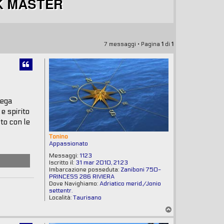
7 messaggi • Pagina
1
di
1
Lega
e spirito
to con le
Tonino
Appassionato
Messaggi:
1123
Iscritto il:
31 mar 2010, 21:23
Imbarcazione posseduta:
Zaniboni 750-
PRINCESS 286 RIVIERA
Dove Navighiamo:
Adriatico merid./Jonio
settentr.
Località:
Taurisano
T
o
p