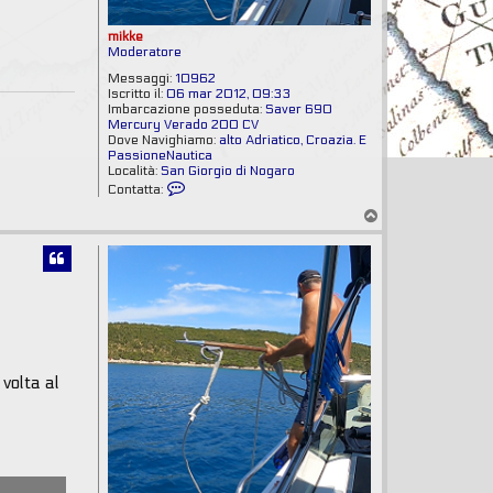
mikke
Moderatore
Messaggi:
10962
Iscritto il:
06 mar 2012, 09:33
Imbarcazione posseduta:
Saver 690
Mercury Verado 200 CV
Dove Navighiamo:
alto Adriatico, Croazia. E
PassioneNautica
Località:
San Giorgio di Nogaro
C
Contatta:
o
T
n
o
t
p
a
t
t
a
m
i
k
k
e
volta al