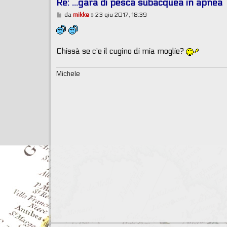
Re: ...gara di pesca subacquea in apnea
M
da
mikke
»
23 giu 2017, 18:39
e
s
s
a
g
Chissà se c'e il cugino di mia moglie?
g
i
o
Michele