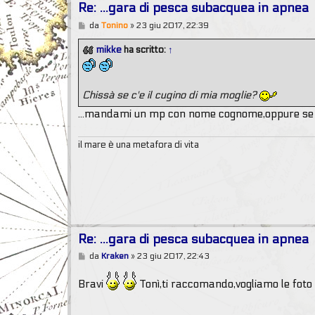
Re: ...gara di pesca subacquea in apnea
M
da
Tonino
»
23 giu 2017, 22:39
e
s
mikke
ha scritto:
↑
s
a
g
g
i
Chissà se c'e il cugino di mia moglie?
o
...mandami un mp con nome cognome,oppure se ce
il mare è una metafora di vita
Re: ...gara di pesca subacquea in apnea
M
da
Kraken
»
23 giu 2017, 22:43
e
s
Bravi
Tonì,ti raccomando,vogliamo le foto 
s
a
g
g