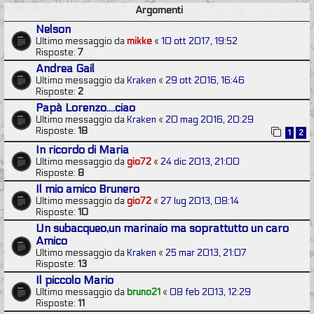
Argomenti
Nelson
Ultimo messaggio da
mikke
«
10 ott 2017, 19:52
Risposte:
7
Andrea Gail
Ultimo messaggio da
Kraken
«
29 ott 2016, 16:46
Risposte:
2
Papà Lorenzo....ciao
Ultimo messaggio da
Kraken
«
20 mag 2016, 20:29
Risposte:
18
1
2
In ricordo di Maria
Ultimo messaggio da
gio72
«
24 dic 2013, 21:00
Risposte:
8
Il mio amico Brunero
Ultimo messaggio da
gio72
«
27 lug 2013, 08:14
Risposte:
10
Un subacqueo,un marinaio ma soprattutto un caro
Amico
Ultimo messaggio da
Kraken
«
25 mar 2013, 21:07
Risposte:
13
Il piccolo Mario
Ultimo messaggio da
bruno21
«
08 feb 2013, 12:29
Risposte:
11