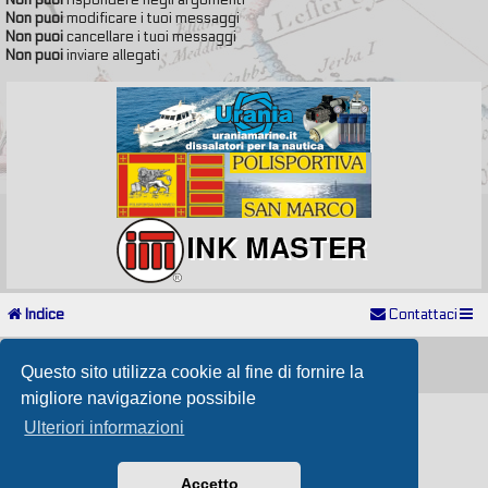
Non puoi
rispondere negli argomenti
Non puoi
modificare i tuoi messaggi
Non puoi
cancellare i tuoi messaggi
Non puoi
inviare allegati
Indice
Contattaci
Powered by
phpBB
® Forum Software © phpBB Limited
Passione Nutica 2017 style created by
Makrov
Questo sito utilizza cookie al fine di fornire la
Traduzione Italiana
phpBB-Store.it
migliore navigazione possibile
Ulteriori informazioni
Accetto