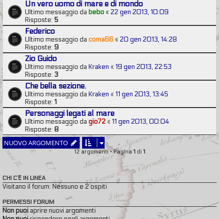
Un vero uomo di mare e di mondo
Ultimo messaggio da
bebo
«
22 gen 2013, 10:09
Risposte:
5
Federico
Ultimo messaggio da
coma66
«
20 gen 2013, 14:28
Risposte:
9
Zio Guido
Ultimo messaggio da
Kraken
«
19 gen 2013, 22:53
Risposte:
3
Che bella sezione.
Ultimo messaggio da
Kraken
«
11 gen 2013, 13:45
Risposte:
1
Personaggi legati al mare
Ultimo messaggio da
gio72
«
11 gen 2013, 00:04
Risposte:
8
NUOVO ARGOMENTO
12 argomenti • Pagina
1
di
1
CHI C’È IN LINEA
Visitano il forum: Nessuno e 2 ospiti
PERMESSI FORUM
Non puoi
aprire nuovi argomenti