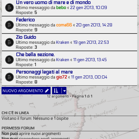
Un vero uomo di mare e di mondo
Ultimo messaggio da
bebo
«
22 gen 2013, 10:09
Risposte:
5
Federico
Ultimo messaggio da
coma66
«
20 gen 2013, 14:28
Risposte:
9
Zio Guido
Ultimo messaggio da
Kraken
«
19 gen 2013, 22:53
Risposte:
3
Che bella sezione.
Ultimo messaggio da
Kraken
«
11 gen 2013, 13:45
Risposte:
1
Personaggi legati al mare
Ultimo messaggio da
gio72
«
11 gen 2013, 00:04
Risposte:
8
NUOVO ARGOMENTO
12 argomenti • Pagina
1
di
1
CHI C’È IN LINEA
Visitano il forum: Nessuno e 1 ospite
PERMESSI FORUM
Non puoi
aprire nuovi argomenti