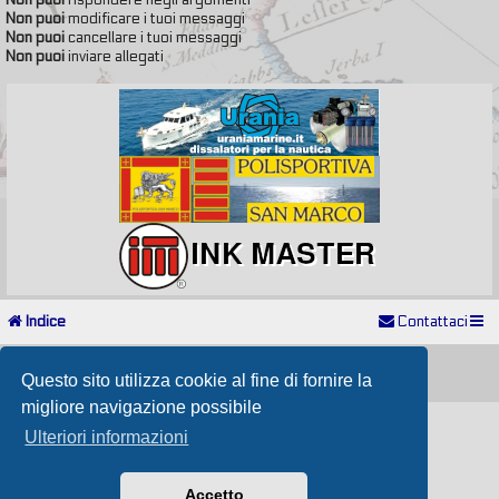
Non puoi
rispondere negli argomenti
Non puoi
modificare i tuoi messaggi
Non puoi
cancellare i tuoi messaggi
Non puoi
inviare allegati
Indice
Contattaci
Powered by
phpBB
® Forum Software © phpBB Limited
Passione Nutica 2017 style created by
Makrov
Questo sito utilizza cookie al fine di fornire la
Traduzione Italiana
phpBB-Store.it
migliore navigazione possibile
Ulteriori informazioni
Accetto