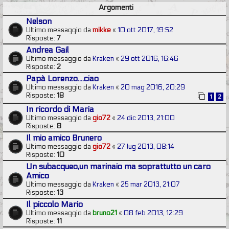
Argomenti
Nelson
Ultimo messaggio da
mikke
«
10 ott 2017, 19:52
Risposte:
7
Andrea Gail
Ultimo messaggio da
Kraken
«
29 ott 2016, 16:46
Risposte:
2
Papà Lorenzo....ciao
Ultimo messaggio da
Kraken
«
20 mag 2016, 20:29
Risposte:
18
1
2
In ricordo di Maria
Ultimo messaggio da
gio72
«
24 dic 2013, 21:00
Risposte:
8
Il mio amico Brunero
Ultimo messaggio da
gio72
«
27 lug 2013, 08:14
Risposte:
10
Un subacqueo,un marinaio ma soprattutto un caro
Amico
Ultimo messaggio da
Kraken
«
25 mar 2013, 21:07
Risposte:
13
Il piccolo Mario
Ultimo messaggio da
bruno21
«
08 feb 2013, 12:29
Risposte:
11