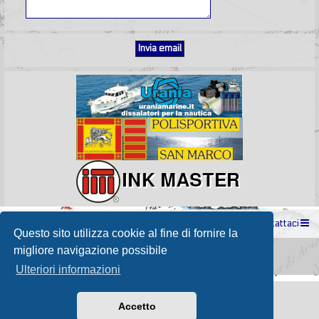
Indice
Contattaci
Questo sito utilizza cookie al fine di fornire la
Powered by
phpBB
® Forum Software © phpBB Limited
migliore navigazione possibile
Passione Nutica 2017 style created by
Makrov
Traduzione Italiana
phpBB-Store.it
Ulteriori informazioni
Accetto