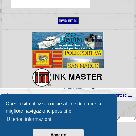
Indice
Contattaci
Questo sito utilizza cookie al fine di fornire la
Powered by
phpBB
® Forum Software © phpBB Limited
Passione Nutica 2017 style created by
Makrov
migliore navigazione possibile
Traduzione Italiana
phpBB-Store.it
Ulteriori informazioni
Accetto