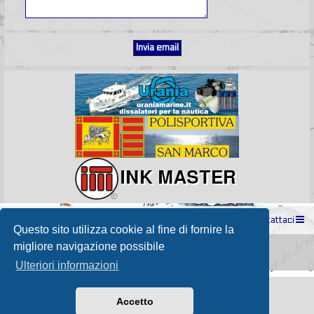
Indice
Contattaci
Questo sito utilizza cookie al fine di fornire la
Powered by
phpBB
® Forum Software © phpBB Limited
migliore navigazione possibile
Passione Nutica 2017 style created by
Makrov
Traduzione Italiana
phpBB-Store.it
Ulteriori informazioni
Accetto