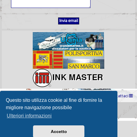
Indice
Contattaci
Questo sito utilizza cookie al fine di fornire la
Powered by
phpBB
® Forum Software © phpBB Limited
migliore navigazione possibile
Passione Nutica 2017 style created by
Makrov
Traduzione Italiana
phpBB-Store.it
Ulteriori informazioni
Accetto