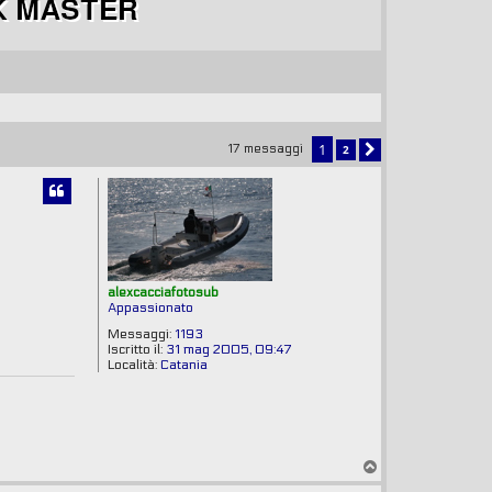
1
2
17 messaggi
PROSSIMO
alexcacciafotosub
Appassionato
Messaggi:
1193
Iscritto il:
31 mag 2005, 09:47
Località:
Catania
T
o