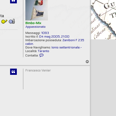
ata
.
Bimbo-Mix
Appassionato
Messaggi:
1093
Iscritto il:
04 mag 2005, 21:00
Imbarcazione posseduta:
Zaniboni F 235
cabin.
Dove Navighiamo:
Ionio settentrionale.-
Località:
Taranto
C
Contatta:
o
T
n
o
t
p
a
Francesco Venier
t
t
a
B
i
m
b
o
-
M
i
x