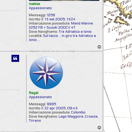
matias
Appassionato
Messaggi:
1258
Iscritto il:
13 set 2005, 13:24
Imbarcazione posseduta:
Manò Marine
2252 FB + Suzuki 200CV 4T
Dove Navighiamo:
Tra Adriatico e Ionio
Località:
Sul tacco ... in giro tra Adriatico e
Ionio ...
T
o
p
Regal
Appassionato
Messaggi:
9995
Iscritto il:
22 apr 2005, 09:43
Imbarcazione posseduta:
Colombo
Dove Navighiamo:
Lago Maggiore, Croazia,
Tirreno
T
o