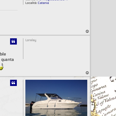
Località:
Catania
T
o
p
Lorelay
bile
e quanta
T
o
p