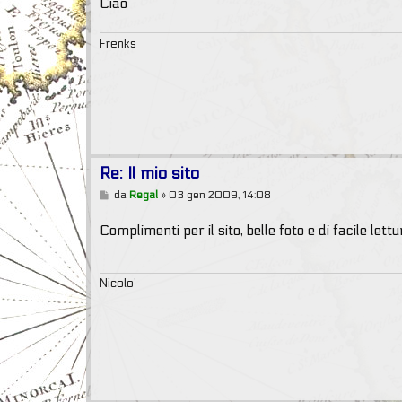
o
Ciao
Frenks
Re: Il mio sito
M
da
Regal
»
03 gen 2009, 14:08
e
s
Complimenti per il sito, belle foto e di facile lett
s
a
g
g
i
Nicolo'
o