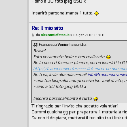
- sino a 30 foto jpeg 650 x
Inserirò personalmente il tutto.
Re: Il mio sito
M
da
alexcacciafotosub
»
04 gen 2009, 13:01
e
s
Francesco Venier ha scritto:
s
Bravo!
a
g
Foto veramente belle e ben realizzate.
g
Se la cosa ti facesse piacere, vorrei inserirti in G.
i
o
http://francescovenier.---- link ester no non con
Se ti va, invia alla mia e-mail
info@francescovenier
- una tua biografia comprensiva (se vuoi) di sito, e
- sino a 30 foto jpeg 650 x
Inserirò personalmente il tutto.
Ti ringrazio per l'invito che accetto volentieri.
Dammi qualche gg per preparare il materiale ric
Se non ti dispiace, metterei il tuo sito tra i link u