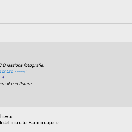
O.D (sezione fotografia)
sentito -----/
.it
-mail e cellulare.
hiesto.
tili del mio sito. Fammi sapere.