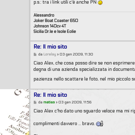
p.s.: tra i link utili c'è anche PN
Alessandro
Joker Boat Coaster 650
Johnson 140cv 4T
Sicilia Or.le e Isole Eolie
Re: Il mio sito
M
da
Lorelay
»
03 gen 2009, 11:30
e
s
Ciao Alex, che cosa posso dire se non esprimere 
s
degna di una azienda specializzata in documentar
a
g
pazienza nello scattare le foto, nel mio piccolo
g
i
o
Re: Il mio sito
M
da
matias
»
03 gen 2009, 11:56
e
s
Ciao Alex c'ho dato uno sguardo veloce ma mi ri
s
a
g
complimenti davvero ... bravo.
g
i