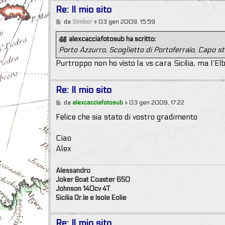
Re: Il mio sito
M
da
Simbor
»
03 gen 2009, 15:59
e
s
alexcacciafotosub ha scritto:
s
Porto Azzurro, Scoglietto di Portoferraio, Capo ste
a
g
Purtroppo non ho visto la vs cara Sicilia, ma l'
g
i
o
Re: Il mio sito
M
da
alexcacciafotosub
»
03 gen 2009, 17:22
e
s
Felice che sia stato di vostro gradimento
s
a
g
Ciao
g
Alex
i
o
Alessandro
Joker Boat Coaster 650
Johnson 140cv 4T
Sicilia Or.le e Isole Eolie
Re: Il mio sito