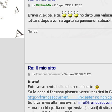
M
da
Bimbo-Mix
»
03 gen 2009, 17:33
e
s
Bravo Alex bel sito.
ho dato una veloce
s
a
lettura dopo aver navigato su passionenautica/fo
g
g
i
Nando
o
Re: Il mio sito
M
da
Francesco Venier
»
04 gen 2009, 11:05
e
s
Bravo!
s
Foto veramente belle e ben realizzate.
a
g
Se la cosa ti facesse piacere, vorrei inserirti in 
g
http://francescovenier.---- link ester no non c
i
o
Se ti va, invia alla mia e-mail
info@francescovenie
- una tua biografia comprensiva (se vuoi) di sito, 