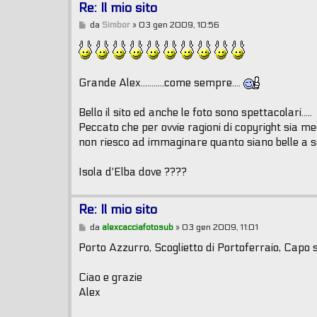
Re: Il mio sito
M
da
Simbor
»
03 gen 2009, 10:56
e
s
s
a
g
Grande Alex...........come sempre....
g
i
o
Bello il sito ed anche le foto sono spettacolari.....
Peccato che per ovvie ragioni di copyright sia meg
non riesco ad immaginare quanto siano belle a 
Isola d'Elba dove ????
Re: Il mio sito
M
da
alexcacciafotosub
»
03 gen 2009, 11:01
e
s
Porto Azzurro, Scoglietto di Portoferraio, Capo st
s
a
g
Ciao e grazie
g
Alex
i
o