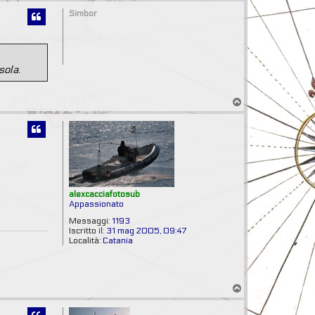
p
Simbor
sola.
T
o
p
alexcacciafotosub
Appassionato
Messaggi:
1193
Iscritto il:
31 mag 2005, 09:47
Località:
Catania
T
o
p