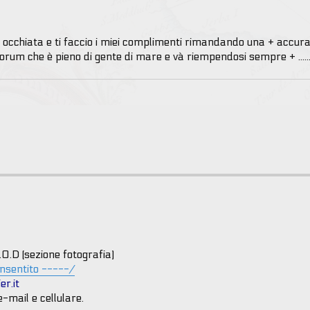
 occhiata e ti faccio i miei complimenti rimandando una + accur
rum che è pieno di gente di mare e và riempendosi sempre + .....
G.O.D (sezione fotografia)
onsentito -----/
r.it
e-mail e cellulare.