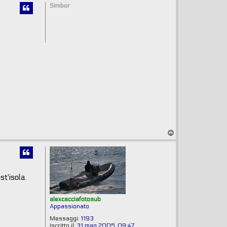
p
Simbor
T
o
p
t'isola.
alexcacciafotosub
Appassionato
Messaggi:
1193
Iscritto il:
31 mag 2005, 09:47