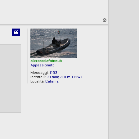
T
o
p
alexcacciafotosub
Appassionato
Messaggi:
1193
Iscritto il:
31 mag 2005, 09:47
Località:
Catania