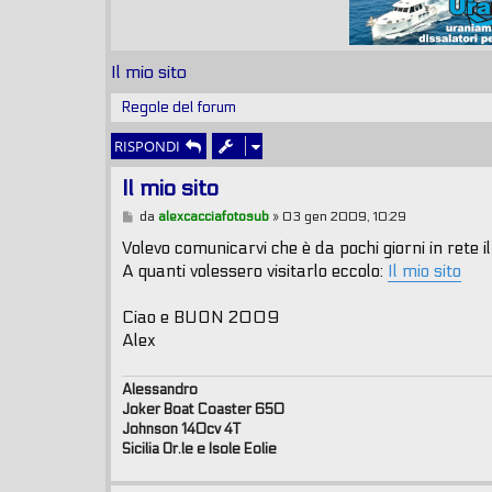
Il mio sito
Regole del forum
RISPONDI
Il mio sito
M
da
alexcacciafotosub
»
03 gen 2009, 10:29
e
s
Volevo comunicarvi che è da pochi giorni in rete il
s
A quanti volessero visitarlo eccolo:
Il mio sito
a
g
g
Ciao e BUON 2009
i
o
Alex
Alessandro
Joker Boat Coaster 650
Johnson 140cv 4T
Sicilia Or.le e Isole Eolie