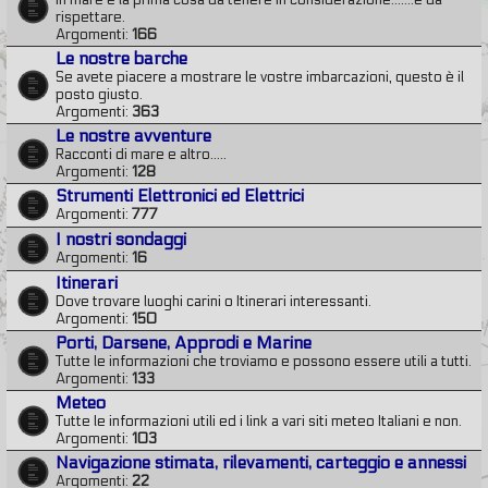
In mare è la prima cosa da tenere in considerazione.......e da
rispettare.
Argomenti:
166
Le nostre barche
Se avete piacere a mostrare le vostre imbarcazioni, questo è il
posto giusto.
Argomenti:
363
Le nostre avventure
Racconti di mare e altro.....
Argomenti:
128
Strumenti Elettronici ed Elettrici
Argomenti:
777
I nostri sondaggi
Argomenti:
16
Itinerari
Dove trovare luoghi carini o Itinerari interessanti.
Argomenti:
150
Porti, Darsene, Approdi e Marine
Tutte le informazioni che troviamo e possono essere utili a tutti.
Argomenti:
133
Meteo
Tutte le informazioni utili ed i link a vari siti meteo Italiani e non.
Argomenti:
103
Navigazione stimata, rilevamenti, carteggio e annessi
Argomenti:
22