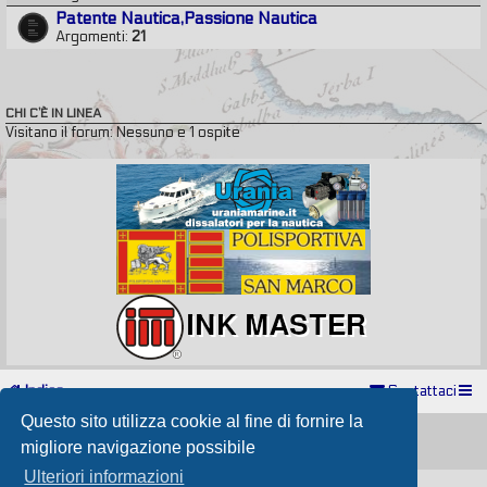
Patente Nautica,Passione Nautica
Argomenti:
21
CHI C’È IN LINEA
Visitano il forum: Nessuno e 1 ospite
Indice
Contattaci
Questo sito utilizza cookie al fine di fornire la
Powered by
phpBB
® Forum Software © phpBB Limited
Passione Nutica 2017 style created by
Makrov
migliore navigazione possibile
Traduzione Italiana
phpBB-Store.it
Ulteriori informazioni