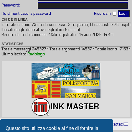
Password:
Ho dimenticato la password
Ricordami
CHI C’È IN LINEA
In totale ci sono
73
utenti connessi : 3 registrati, 0 nascosti e 70 ospiti
(basato sugli utenti attivi negli ultimi 5 minuti)
Record di utenti connessi:
4135
registrato il 14 ago 2025, 14:40
STATISTICHE
Totale messaggi
245327
• Totale argomenti
14537
• Totale iscritti
7153
•
Ultimo iscritto
Raviologo
Indice
Contattaci
Questo sito utilizza cookie al fine di fornire la