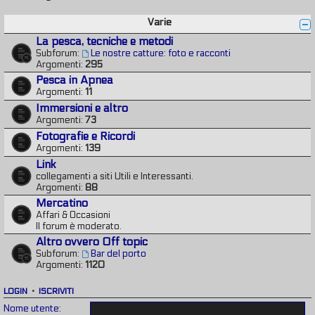
Varie
La pesca, tecniche e metodi
Subforum:
Le nostre catture: foto e racconti
Argomenti:
295
Pesca in Apnea
Argomenti:
11
Immersioni e altro
Argomenti:
73
Fotografie e Ricordi
Argomenti:
139
Link
collegamenti a siti Utili e Interessanti.
Argomenti:
88
Mercatino
Affari & Occasioni
Il forum è moderato.
Altro ovvero Off topic
Subforum:
Bar del porto
Argomenti:
1120
LOGIN
•
ISCRIVITI
Nome utente: