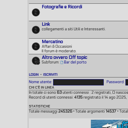
Fotografie e Ricordi
Link
collegamenti a siti Utili e Interessanti.
Mercatino
Affari & Occasioni
Il forum è moderato.
Altro ovvero Off topic
Subforum:
Bar del porto
LOGIN
•
ISCRIVITI
Nome utente:
Password:
CHI C’È IN LINEA
In totale ci sono
63
utenti connessi : 2 registrati, 0 nascosti
Record di utenti connessi:
4135
registrato il 14 ago 2025,
STATISTICHE
Totale messaggi
245326
• Totale argomenti
14537
• Total