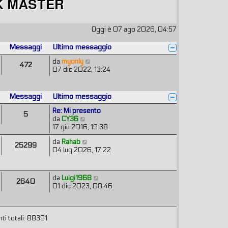
Oggi è 07 ago 2026, 04:57
Messaggi
Ultimo messaggio
V
da
myonly
472
e
07 dic 2022, 13:24
d
i
u
Messaggi
Ultimo messaggio
l
t
Re: Mi presento
5
i
V
da
CY36
m
e
17 giu 2016, 19:38
o
d
V
da
Rahab
m
i
25299
e
04 lug 2026, 17:22
e
u
d
s
l
i
s
t
u
a
i
V
da
Luigi1968
2640
l
g
m
e
01 dic 2023, 08:46
t
g
o
d
i
i
m
i
m
o
e
u
o
s
ti totali: 88391
l
m
s
t