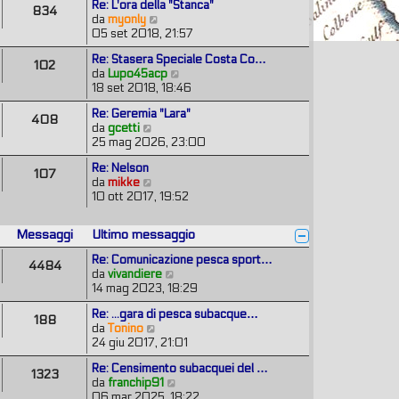
m
e
Re: L'ora della "Stanca"
a
i
834
t
o
s
V
da
myonly
g
o
i
m
s
e
05 set 2018, 21:57
g
m
e
a
d
i
o
s
Re: Stasera Speciale Costa Co…
g
i
o
102
m
s
V
da
Lupo45acp
g
u
e
a
e
18 set 2018, 18:46
i
l
s
g
d
o
t
s
Re: Geremia "Lara"
g
i
i
408
a
V
da
gcetti
i
u
m
g
e
25 mag 2026, 23:00
o
l
o
g
d
t
m
Re: Nelson
i
i
i
107
e
V
da
mikke
o
u
m
s
e
10 ott 2017, 19:52
l
o
s
d
t
m
a
i
i
e
g
Messaggi
Ultimo messaggio
u
m
s
g
l
o
s
Re: Comunicazione pesca sport…
i
4484
t
m
a
V
da
vivandiere
o
i
e
g
e
14 mag 2023, 18:29
m
s
g
d
o
s
Re: ...gara di pesca subacque…
i
i
188
m
a
V
da
Tonino
o
u
e
g
e
24 giu 2017, 21:01
l
s
g
d
t
s
Re: Censimento subacquei del …
i
i
i
1323
a
V
da
franchip91
o
u
m
g
e
06 mar 2025, 18:22