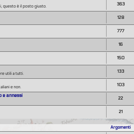
363
, questo è il posto giusto.
128
777
16
150
133
utili a tutti.
103
taliani e non.
o e annessi
22
21
Argomenti