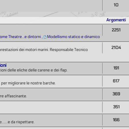
10
Argomenti
2251
ome Theatre...e dintorni
,
Modellismo statico e dinamico
2104
prestazioni dei motori marini. Responsabile Tecnico
ioni
191
ni delle eliche delle carene e dei flap.
617
 per migliorare le nostre barche.
369
re affascinante.
351
166
......e da rispettare.