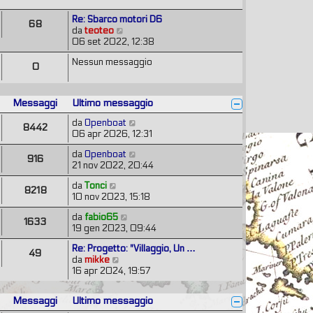
e
a
i
s
g
Re: Sbarco motori D6
m
68
s
g
V
da
teoteo
o
a
i
e
06 set 2022, 12:38
m
g
o
d
e
g
Nessun messaggio
i
s
0
i
u
s
o
l
a
t
g
Messaggi
Ultimo messaggio
i
g
m
i
V
da
Openboat
8442
o
o
e
06 apr 2026, 12:31
m
d
e
V
da
Openboat
i
916
s
e
21 nov 2022, 20:44
u
s
d
l
V
da
Tonci
a
i
t
8218
e
10 nov 2023, 15:18
g
u
i
d
g
l
m
V
da
fabio65
i
i
t
1633
o
e
19 gen 2023, 09:44
u
o
i
m
d
l
m
e
Re: Progetto: "Villaggio, Un …
i
t
49
o
s
V
da
mikke
u
i
m
s
e
16 apr 2024, 19:57
l
m
e
a
d
t
o
s
g
i
i
m
s
Messaggi
Ultimo messaggio
g
u
m
e
a
i