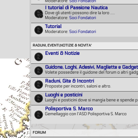
Moderatore:
Soci Fondatori
I tutorial di Passione Nautica
Dove gli utenti possono dire la loro .....
Moderatore:
Soci Fondatori
Tutorial
Moderatore:
Soci Fondatori
RADUNI, EVENTI,NOTIZIE & NOVITA'
Eventi & Notizie
Guidone, Loghi, Adesivi, Magliette e Gadge
Volete possedere il guidone del forum o altri gadg
Raduni, Gite & Incontri
Proposte per incontri, saloni e altro.
Luoghi e posticini
Luoghi e posticini dove si mangia bene e spende 
Polisportiva S. Marco
Gemellaggio con l'ASD Polisportiva S. Marco
FORUM