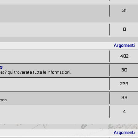
31
0
Argomenti
482
ts
30
et? qui troverete tutte le informazioni.
239
88
poco.
4
Argomenti