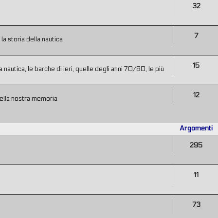
32
7
a storia della nautica
15
 nautica, le barche di ieri, quelle degli anni 70/80, le più
12
ella nostra memoria
Argomenti
295
11
73