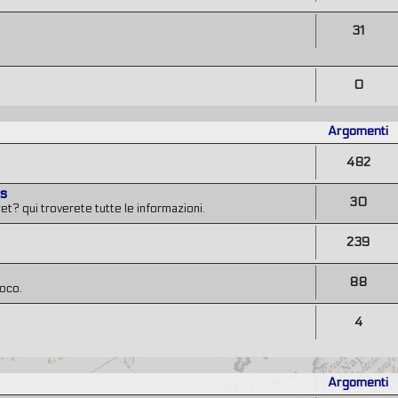
31
0
Argomenti
482
ts
30
et? qui troverete tutte le informazioni.
239
88
poco.
4
Argomenti