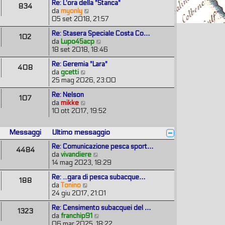
m
e
Re: L'ora della "Stanca"
a
i
834
t
o
s
V
da
myonly
g
o
i
m
s
e
05 set 2018, 21:57
g
m
e
a
d
i
o
s
Re: Stasera Speciale Costa Co…
g
i
o
102
m
s
V
da
Lupo45acp
g
u
e
a
e
18 set 2018, 18:46
i
l
s
g
d
o
t
s
Re: Geremia "Lara"
g
i
i
408
a
V
da
gcetti
i
u
m
g
e
25 mag 2026, 23:00
o
l
o
g
d
t
m
Re: Nelson
i
i
i
107
e
V
da
mikke
o
u
m
s
e
10 ott 2017, 19:52
l
o
s
d
t
m
a
i
i
e
g
Messaggi
Ultimo messaggio
u
m
s
g
l
o
s
Re: Comunicazione pesca sport…
i
4484
t
m
a
V
da
vivandiere
o
i
e
g
e
14 mag 2023, 18:29
m
s
g
d
o
s
Re: ...gara di pesca subacque…
i
i
188
m
a
V
da
Tonino
o
u
e
g
e
24 giu 2017, 21:01
l
s
g
d
t
s
Re: Censimento subacquei del …
i
i
i
1323
a
V
da
franchip91
o
u
m
g
e
06 mar 2025, 18:22