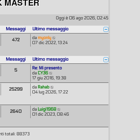
Oggi è 06 ago 2026, 02:45
Messaggi
Ultimo messaggio
V
da
myonly
472
e
07 dic 2022, 13:24
d
i
u
Messaggi
Ultimo messaggio
l
t
Re: Mi presento
5
i
V
da
CY36
m
e
17 giu 2016, 19:38
o
d
V
da
Rahab
m
i
25299
e
04 lug 2026, 17:22
e
u
d
s
l
i
s
t
u
a
i
V
da
Luigi1968
2640
l
g
m
e
01 dic 2023, 08:46
t
g
o
d
i
i
m
i
m
o
e
u
o
s
ti totali: 88373
l
m
s
t