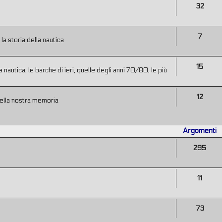
32
7
a storia della nautica
15
 nautica, le barche di ieri, quelle degli anni 70/80, le più
12
ella nostra memoria
Argomenti
295
11
73