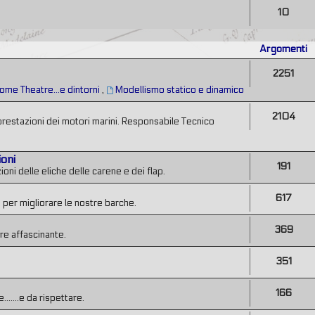
10
Argomenti
2251
ome Theatre...e dintorni
,
Modellismo statico e dinamico
2104
prestazioni dei motori marini. Responsabile Tecnico
ioni
191
ni delle eliche delle carene e dei flap.
617
 per migliorare le nostre barche.
369
re affascinante.
351
166
......e da rispettare.