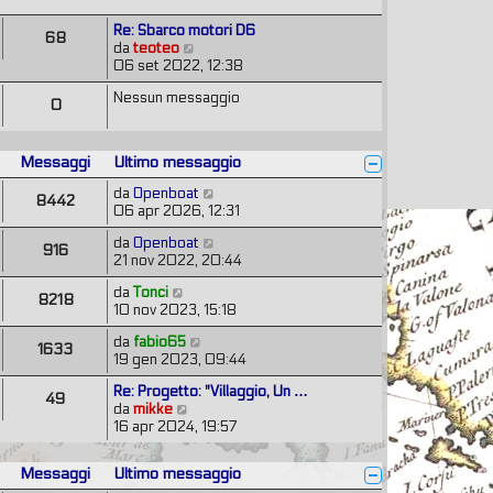
e
a
i
s
g
Re: Sbarco motori D6
m
68
s
g
V
da
teoteo
o
a
i
e
06 set 2022, 12:38
m
g
o
d
e
g
Nessun messaggio
i
s
0
i
u
s
o
l
a
t
g
Messaggi
Ultimo messaggio
i
g
m
i
V
da
Openboat
8442
o
o
e
06 apr 2026, 12:31
m
d
e
V
da
Openboat
i
916
s
e
21 nov 2022, 20:44
u
s
d
l
V
da
Tonci
a
i
t
8218
e
10 nov 2023, 15:18
g
u
i
d
g
l
m
V
da
fabio65
i
i
t
1633
o
e
19 gen 2023, 09:44
u
o
i
m
d
l
m
e
Re: Progetto: "Villaggio, Un …
i
t
49
o
s
V
da
mikke
u
i
m
s
e
16 apr 2024, 19:57
l
m
e
a
d
t
o
s
g
i
i
m
s
Messaggi
Ultimo messaggio
g
u
m
e
a
i