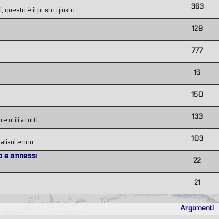
363
, questo è il posto giusto.
128
777
16
150
133
utili a tutti.
103
taliani e non.
o e annessi
22
21
Argomenti