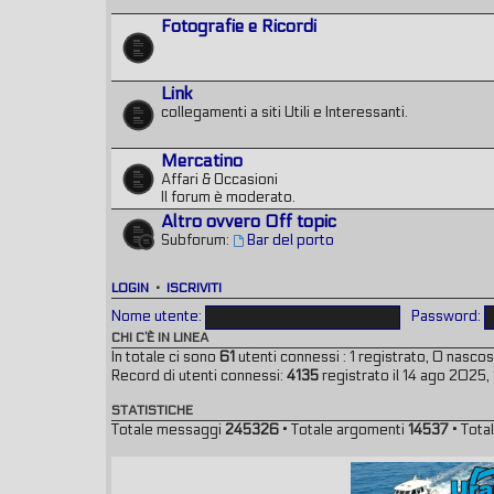
Fotografie e Ricordi
Link
collegamenti a siti Utili e Interessanti.
Mercatino
Affari & Occasioni
Il forum è moderato.
Altro ovvero Off topic
Subforum:
Bar del porto
LOGIN
•
ISCRIVITI
Nome utente:
Password:
CHI C’È IN LINEA
In totale ci sono
61
utenti connessi : 1 registrato, 0 nascosti
Record di utenti connessi:
4135
registrato il 14 ago 2025,
STATISTICHE
Totale messaggi
245326
• Totale argomenti
14537
• Total