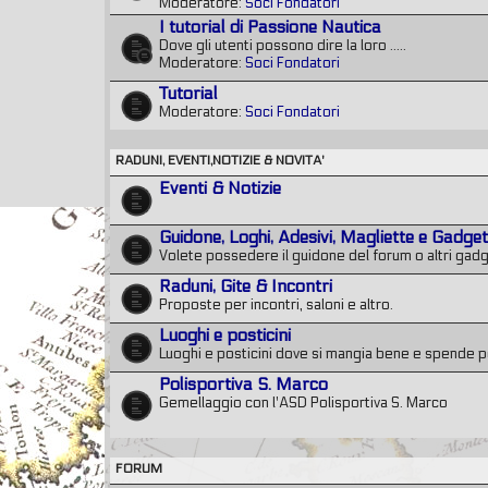
Moderatore:
Soci Fondatori
I tutorial di Passione Nautica
Dove gli utenti possono dire la loro .....
Moderatore:
Soci Fondatori
Tutorial
Moderatore:
Soci Fondatori
RADUNI, EVENTI,NOTIZIE & NOVITA'
Eventi & Notizie
Guidone, Loghi, Adesivi, Magliette e Gadge
Volete possedere il guidone del forum o altri gadg
Raduni, Gite & Incontri
Proposte per incontri, saloni e altro.
Luoghi e posticini
Luoghi e posticini dove si mangia bene e spende 
Polisportiva S. Marco
Gemellaggio con l'ASD Polisportiva S. Marco
FORUM