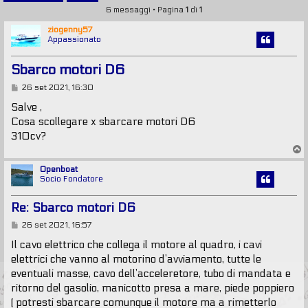
6 messaggi • Pagina
1
di
1
ziogenny57
Appassionato
Sbarco motori D6
M
26 set 2021, 16:30
e
s
Salve ,
s
Cosa scollegare x sbarcare motori D6
a
g
310cv?
g
T
i
o
o
p
Openboat
Socio Fondatore
Re: Sbarco motori D6
M
26 set 2021, 16:57
e
s
Il cavo elettrico che collega il motore al quadro, i cavi
s
elettrici che vanno al motorino d’avviamento, tutte le
a
g
eventuali masse, cavo dell’acceleretore, tubo di mandata e
g
ritorno del gasolio, manicotto presa a mare, piede poppiero
i
o
( potresti sbarcare comunque il motore ma a rimetterlo