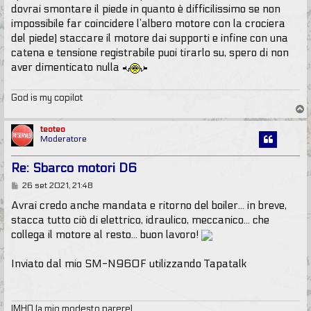
dovrai smontare il piede in quanto è difficilissimo se non
impossibile far coincidere l’albero motore con la crociera
del piede) staccare il motore dai supporti e infine con una
catena e tensione registrabile puoi tirarlo su, spero di non
aver dimenticato nulla
God is my copilot
T
o
p
teoteo
Moderatore
Re: Sbarco motori D6
M
26 set 2021, 21:48
e
s
Avrai credo anche mandata e ritorno del boiler... in breve,
s
stacca tutto ciò di elettrico, idraulico, meccanico... che
a
g
collega il motore al resto... buon lavoro!
g
i
o
Inviato dal mio SM-N960F utilizzando Tapatalk
IMHO (a mio modesto parere)