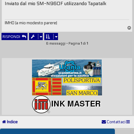
Inviato dal mio SM-N960F utilizzando Tapatalk
IMHO (a mio modesto parere)
T
o
RISPONDI
p
6 messaggi • Pagina
1
di
1
Indice
Contattaci
Powered by
phpBB
® Forum Software © phpBB Limited