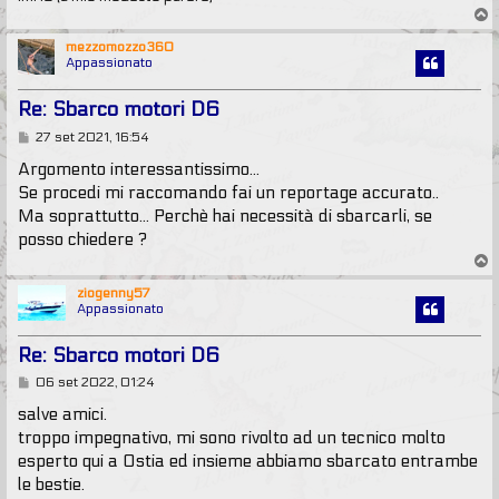
T
o
p
mezzomozzo360
Appassionato
Re: Sbarco motori D6
M
27 set 2021, 16:54
e
s
Argomento interessantissimo...
s
Se procedi mi raccomando fai un reportage accurato..
a
g
Ma soprattutto... Perchè hai necessità di sbarcarli, se
g
posso chiedere ?
i
T
o
o
p
ziogenny57
Appassionato
Re: Sbarco motori D6
M
06 set 2022, 01:24
e
s
salve amici.
s
troppo impegnativo, mi sono rivolto ad un tecnico molto
a
g
esperto qui a Ostia ed insieme abbiamo sbarcato entrambe
g
le bestie.
i