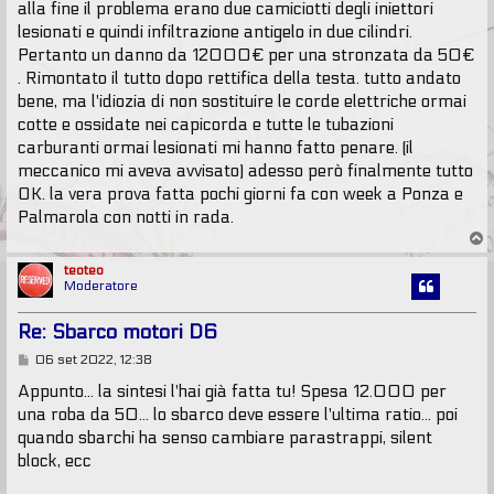
o
alla fine il problema erano due camiciotti degli iniettori
lesionati e quindi infiltrazione antigelo in due cilindri.
Pertanto un danno da 12000€ per una stronzata da 50€
. Rimontato il tutto dopo rettifica della testa. tutto andato
bene, ma l'idiozia di non sostituire le corde elettriche ormai
cotte e ossidate nei capicorda e tutte le tubazioni
carburanti ormai lesionati mi hanno fatto penare. (il
meccanico mi aveva avvisato) adesso però finalmente tutto
OK. la vera prova fatta pochi giorni fa con week a Ponza e
Palmarola con notti in rada.
T
o
p
teoteo
Moderatore
Re: Sbarco motori D6
M
06 set 2022, 12:38
e
s
Appunto... la sintesi l'hai già fatta tu! Spesa 12.000 per
s
una roba da 50... lo sbarco deve essere l'ultima ratio... poi
a
g
quando sbarchi ha senso cambiare parastrappi, silent
g
block, ecc
i
o