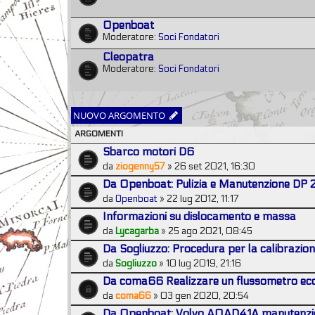
Openboat
Moderatore:
Soci Fondatori
Cleopatra
Moderatore:
Soci Fondatori
NUOVO ARGOMENTO
ARGOMENTI
Sbarco motori D6
da
ziogenny57
» 26 set 2021, 16:30
Da Openboat: Pulizia e Manutenzione DP
da
Openboat
» 22 lug 2012, 11:17
Informazioni su dislocamento e massa
da
Lycagarba
» 25 ago 2021, 08:45
Da Sogliuzzo: Procedura per la calibrazio
da
Sogliuzzo
» 10 lug 2019, 21:16
Da coma66 Realizzare un flussometro e
da
coma66
» 03 gen 2020, 20:54
Da Openboat: Volvo AQAD41A manutenzi