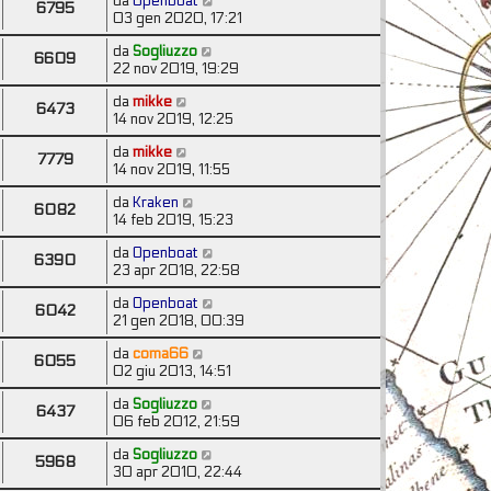
da
Openboat
6795
03 gen 2020, 17:21
da
Sogliuzzo
6609
22 nov 2019, 19:29
da
mikke
6473
14 nov 2019, 12:25
da
mikke
7779
14 nov 2019, 11:55
da
Kraken
6082
14 feb 2019, 15:23
da
Openboat
6390
23 apr 2018, 22:58
da
Openboat
6042
21 gen 2018, 00:39
da
coma66
6055
02 giu 2013, 14:51
da
Sogliuzzo
6437
06 feb 2012, 21:59
da
Sogliuzzo
5968
30 apr 2010, 22:44