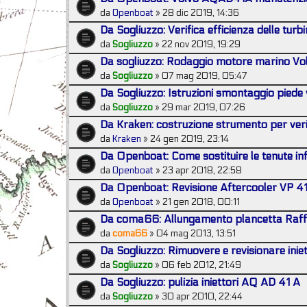
da
Openboat
» 28 dic 2019, 14:36
Da Sogliuzzo: Verifica efficienza delle tu
da
Sogliuzzo
» 22 nov 2019, 19:29
Da sogliuzzo: Rodaggio motore marino Vo
da
Sogliuzzo
» 07 mag 2019, 05:47
Da Sogliuzzo: Istruzioni smontaggio piede
da
Sogliuzzo
» 29 mar 2019, 07:26
Da Kraken: costruzione strumento per veri
da
Kraken
» 24 gen 2019, 23:14
Da Openboat: Come sostituire le tenute in
da
Openboat
» 23 apr 2018, 22:58
Da Openboat: Revisione Aftercooler VP 4
da
Openboat
» 21 gen 2018, 00:11
Da coma66: Allungamento plancetta Raffa
da
coma66
» 04 mag 2013, 13:51
Da Sogliuzzo: Rimuovere e revisionare inie
da
Sogliuzzo
» 06 feb 2012, 21:49
Da Sogliuzzo: pulizia iniettori AQ AD 41 A
da
Sogliuzzo
» 30 apr 2010, 22:44