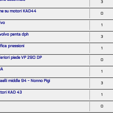
3
rbine su motori KAD44
0
lvo
1
 volvo penta dph
3
fica pressioni
1
feriori piede VP 290 DP
0
1A
1
elli middle 94 - Nonno Pigi
3
ttori KAD 43
1
0