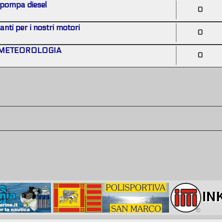
 pompa diesel
0
ti per i nostri motori
0
A METEOROLOGIA
0