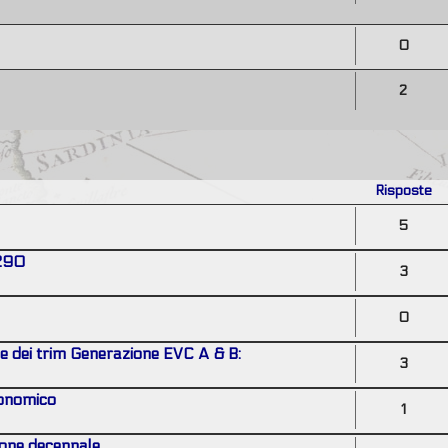
0
2
Risposte
5
 290
3
0
ne dei trim Generazione EVC A & B:
3
conomico
1
one decennale