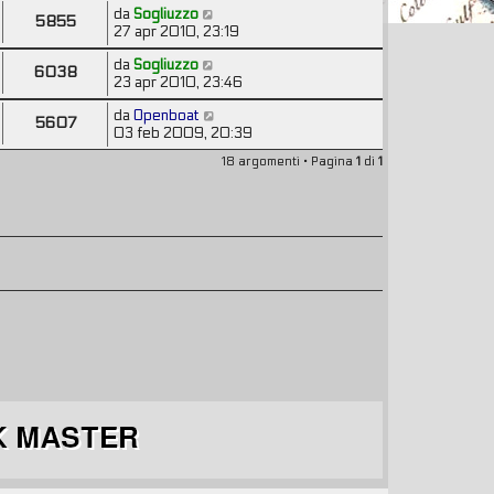
da
Sogliuzzo
5855
27 apr 2010, 23:19
da
Sogliuzzo
6038
23 apr 2010, 23:46
da
Openboat
5607
03 feb 2009, 20:39
18 argomenti • Pagina
1
di
1