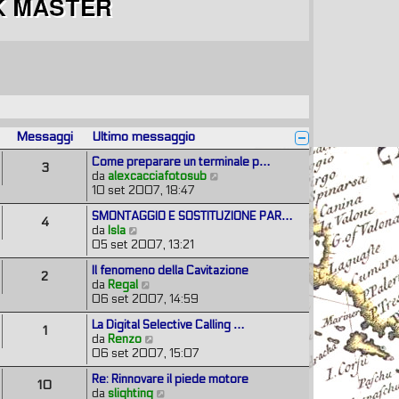
Messaggi
Ultimo messaggio
Come preparare un terminale p…
3
V
da
alexcacciafotosub
e
10 set 2007, 18:47
d
SMONTAGGIO E SOSTITUZIONE PAR…
i
4
V
da
Isla
u
e
05 set 2007, 13:21
l
d
t
Il fenomeno della Cavitazione
i
i
2
V
da
Regal
u
m
e
06 set 2007, 14:59
l
o
d
t
m
La Digital Selective Calling …
i
i
1
e
V
da
Renzo
u
m
s
e
06 set 2007, 15:07
l
o
s
d
t
m
a
Re: Rinnovare il piede motore
i
i
10
e
g
V
da
slighting
u
m