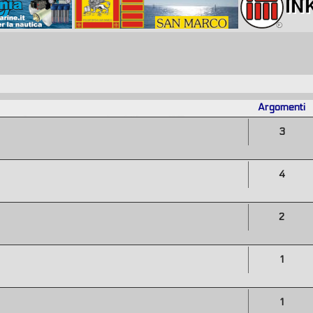
Argomenti
3
4
2
1
1