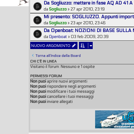
Da Sogliuzzo: mettere in fase AQ AD 41 A
da
Sogliuzzo
» 27 apr 2010, 23:19
Mi presento: SOGLIUZZO. Appunti importan
da
Sogliuzzo
» 23 apr 2010, 23:46
Da Openboat: NOZIONI DI BASE SULL
da
Openboat
» 03 feb 2009, 20:39
NUOVO ARGOMENTO
Torna all’Indice della Board
CHI C’È IN LINEA
Visitano il forum: Nessuno e 1 ospite
PERMESSI FORUM
Non puoi
aprire nuovi argomenti
Non puoi
rispondere negli argomenti
Non puoi
modificare i tuoi messaggi
Non puoi
cancellare i tuoi messaggi
Non puoi
inviare allegati