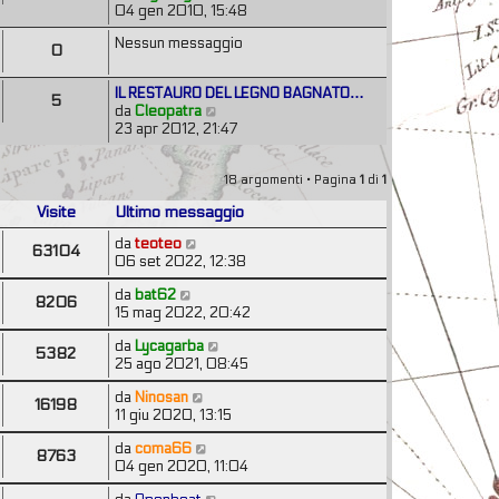
s
g
e
04 gen 2010, 15:48
l
o
s
i
d
t
m
a
o
Nessun messaggio
i
i
0
e
g
u
m
s
g
l
o
s
i
IL RESTAURO DEL LEGNO BAGNATO…
t
5
m
a
o
V
da
Cleopatra
i
e
g
e
23 apr 2012, 21:47
m
s
g
d
o
s
i
i
m
a
o
u
18 argomenti • Pagina
1
di
1
e
g
l
s
g
Visite
Ultimo messaggio
t
s
i
i
a
da
teoteo
o
63104
m
g
06 set 2022, 12:38
o
g
m
da
bat62
i
8206
e
15 mag 2022, 20:42
o
s
s
da
Lycagarba
5382
a
25 ago 2021, 08:45
g
g
da
Ninosan
16198
i
11 giu 2020, 13:15
o
da
coma66
8763
04 gen 2020, 11:04