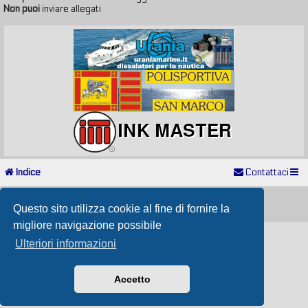
Non puoi
inviare allegati
Indice
Contattaci
Powered by
phpBB
® Forum Software © phpBB Limited
Passione Nutica 2017 style created by
Makrov
Questo sito utilizza cookie al fine di fornire la
Traduzione Italiana
phpBB-Store.it
migliore navigazione possibile
Ulteriori informazioni
Accetto