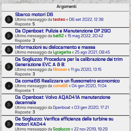
Argomenti
Sbarco motori D6
Ultimo messaggio da
teoteo
«
06 set 2022, 12:38
Risposte:
5
Da Openboat: Pulizia e Manutenzione DP 290
Ultimo messaggio da
bat62
«
15 mag 2022, 20:42
Risposte:
3
Informazioni su dislocamento e massa
Ultimo messaggio da
Lycagarba
«
25 ago 2021, 08:45
Da Sogliuzzo: Procedura per la calibrazione dei trim
Generazione EVC A & B:
Ultimo messaggio da
Ninosan
«
11 giu 2020, 13:15
Risposte:
3
Da coma66 Realizzare un flussometro economico
Ultimo messaggio da
coma66
«
04 gen 2020, 11:04
Risposte:
1
Da Openboat: Volvo AQAD41A manutenzione
decennale
Ultimo messaggio da
Openboat
«
03 gen 2020, 17:21
Risposte:
3
Da Sogliuzzo: Verifica efficienza delle turbine su
motori KAD44
Ultimo messaggio da
Sogliuzzo
«
22 nov 2019, 19:29