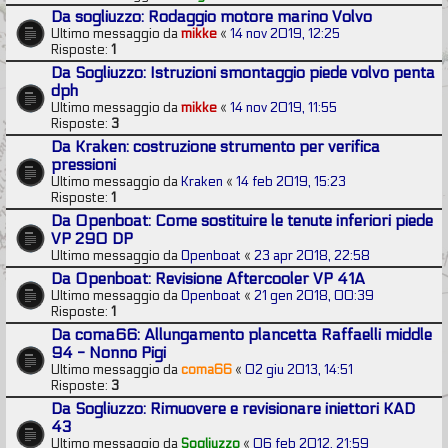
Da sogliuzzo: Rodaggio motore marino Volvo
Ultimo messaggio da
mikke
«
14 nov 2019, 12:25
Risposte:
1
Da Sogliuzzo: Istruzioni smontaggio piede volvo penta
dph
Ultimo messaggio da
mikke
«
14 nov 2019, 11:55
Risposte:
3
Da Kraken: costruzione strumento per verifica
pressioni
Ultimo messaggio da
Kraken
«
14 feb 2019, 15:23
Risposte:
1
Da Openboat: Come sostituire le tenute inferiori piede
VP 290 DP
Ultimo messaggio da
Openboat
«
23 apr 2018, 22:58
Da Openboat: Revisione Aftercooler VP 41A
Ultimo messaggio da
Openboat
«
21 gen 2018, 00:39
Risposte:
1
Da coma66: Allungamento plancetta Raffaelli middle
94 - Nonno Pigi
Ultimo messaggio da
coma66
«
02 giu 2013, 14:51
Risposte:
3
Da Sogliuzzo: Rimuovere e revisionare iniettori KAD
43
Ultimo messaggio da
Sogliuzzo
«
06 feb 2012, 21:59