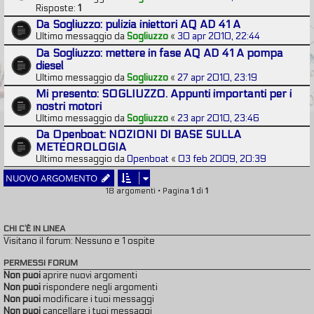
Risposte:
1
Da Sogliuzzo: pulizia iniettori AQ AD 41 A
Ultimo messaggio da
Sogliuzzo
«
30 apr 2010, 22:44
Da Sogliuzzo: mettere in fase AQ AD 41 A pompa
diesel
Ultimo messaggio da
Sogliuzzo
«
27 apr 2010, 23:19
Mi presento: SOGLIUZZO. Appunti importanti per i
nostri motori
Ultimo messaggio da
Sogliuzzo
«
23 apr 2010, 23:46
Da Openboat: NOZIONI DI BASE SULLA
METEOROLOGIA
Ultimo messaggio da
Openboat
«
03 feb 2009, 20:39
NUOVO ARGOMENTO
18 argomenti • Pagina
1
di
1
CHI C’È IN LINEA
Visitano il forum: Nessuno e 1 ospite
PERMESSI FORUM
Non puoi
aprire nuovi argomenti
Non puoi
rispondere negli argomenti
Non puoi
modificare i tuoi messaggi
Non puoi
cancellare i tuoi messaggi