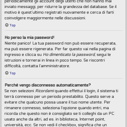
periodicamente gli account degli utenti che non hanno mai
inviato messaggi, per ridurre la grandezza del database. Se il
motivo è quest’ultimo registrati nuovamente e cerca di farti
coinvolgere maggiormente nelle discussioni.
Top
Ho perso la mia password!
Niente panico! La tua password non può essere recuperata,
ma può essere rigenerata. Per far questo vai nella pagina di
ingresso e clicca su
Ho dimenticato la password
, segui le
istruzioni e tornerai in linea in poco tempo. Se riscontri
difficoltà, contatta l’amministratore.
Top
Perché vengo disconnesso automaticamente?
Se non selezioni
Ricordami
quando effettui il login, il sistema ti
terrà connesso per un periodo prestabilito. Questo serve a
evitare che qualcuno possa usare il tuo nome utente. Per
rimanere connesso, seleziona l’opzione quando entri, ma
ricorda che questo non è consigliato se ti colleghi da un PC
usato anche da altri, ad es. in biblioteca, Internet point,
università, ecc. Se non vedi il checkbox, significa che un