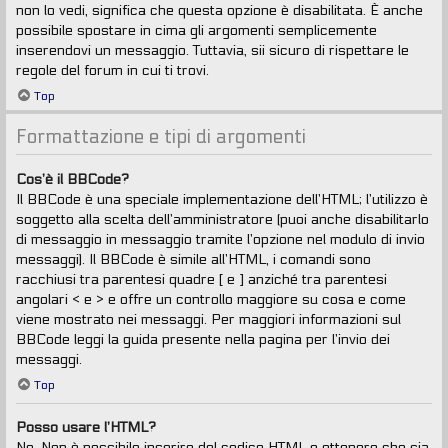
non lo vedi, significa che questa opzione è disabilitata. È anche
possibile spostare in cima gli argomenti semplicemente
inserendovi un messaggio. Tuttavia, sii sicuro di rispettare le
regole del forum in cui ti trovi.
Top
Formattazione e tipi di argomenti
Cos’è il BBCode?
Il BBCode è una speciale implementazione dell’HTML; l’utilizzo è
soggetto alla scelta dell’amministratore (puoi anche disabilitarlo
di messaggio in messaggio tramite l’opzione nel modulo di invio
messaggi). Il BBCode è simile all’HTML, i comandi sono
racchiusi tra parentesi quadre [ e ] anziché tra parentesi
angolari < e > e offre un controllo maggiore su cosa e come
viene mostrato nei messaggi. Per maggiori informazioni sul
BBCode leggi la guida presente nella pagina per l’invio dei
messaggi.
Top
Posso usare l’HTML?
No. Non è possibile inserire del codice HTML e ottenere che sia