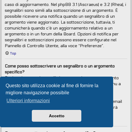
caso di aggiornamento. Nel phpBB 3.1 (Ascraeus) e 3.2 (Rhea), i
segnalibri sono simili alla sottoscrizione di un argomento. È
possibile ricevere una notifica quando un segnalibro di un
argomento viene aggiornato. La sottoscrizione, tuttavia, ti
comunicherà quando c’è un aggiornamento relativo a un
argomento o in un forum della Board. Opzioni di notifica per
segnalibri e sottoscrizioni possono essere configurate nel
Pannello di Controllo Utente, alla voce “Preferenze”.
Top
Come posso sottoscrivere un segnalibro o un argomento
specifico?
Puoi aggiungere ai segnalibri o sottoscrivere un argomento
specifico cliccando sul collegamento appropriato nel menu a
Questo sito utilizza cookie al fine di fornire la
tendina “Strumenti argomento”, situato vicino alla parte
migliore navigazione possibile
superiore e inferiore di un argomento.
Ulteriori informazioni
Rispondendo a un argomento con la voce “Avvisami via email
quando si risponde in questo argomento” selezionata, sarà
anche sottoscritto l’argomento.
Accetto
Top