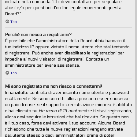
indicato nella domanda “Chi devo contattare per segnalare
abusi e/o per questioni d’ordine legale concernenti questa
Board?”.
Top
Perché non riesco a registrarmi?
È possibile che l’amministratore della Board abbia bannato il
tuo indirizzo IP oppure vietato il nome utente che stai tentando
di registrare. Può anche aver disabilitato le registrazioni per
impedire ai nuovi visitatori di registrarsi. Contatta un
amministratore per avere assistenza.
Top
Mi sono registrato ma non riesco a connettermi!
Innanzitutto controlla di aver inserito nome utente e password
esattamente. Se sono corretti, allora possono esser successe
un paio di cose: se il supporto «registrazione minore» è abilitato
e hai cliccato su
Ho meno di 13 anni
mentre ti stavi registrando,
allora devi seguire le istruzioni che hai ricevuto. Se questo non
è il tuo caso, forse devi attivare il tuo account. Alcune Board
richiedono che tutte le nuove registrazioni vengano attivate
dall’utente stesso o dagli amministratori, prima di poter