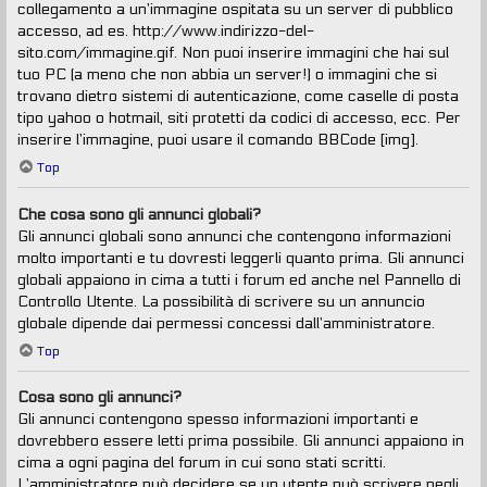
collegamento a un’immagine ospitata su un server di pubblico
accesso, ad es. http://www.indirizzo-del-
sito.com/immagine.gif. Non puoi inserire immagini che hai sul
tuo PC (a meno che non abbia un server!) o immagini che si
trovano dietro sistemi di autenticazione, come caselle di posta
tipo yahoo o hotmail, siti protetti da codici di accesso, ecc. Per
inserire l’immagine, puoi usare il comando BBCode [img].
Top
Che cosa sono gli annunci globali?
Gli annunci globali sono annunci che contengono informazioni
molto importanti e tu dovresti leggerli quanto prima. Gli annunci
globali appaiono in cima a tutti i forum ed anche nel Pannello di
Controllo Utente. La possibilità di scrivere su un annuncio
globale dipende dai permessi concessi dall’amministratore.
Top
Cosa sono gli annunci?
Gli annunci contengono spesso informazioni importanti e
dovrebbero essere letti prima possibile. Gli annunci appaiono in
cima a ogni pagina del forum in cui sono stati scritti.
L’amministratore può decidere se un utente può scrivere negli