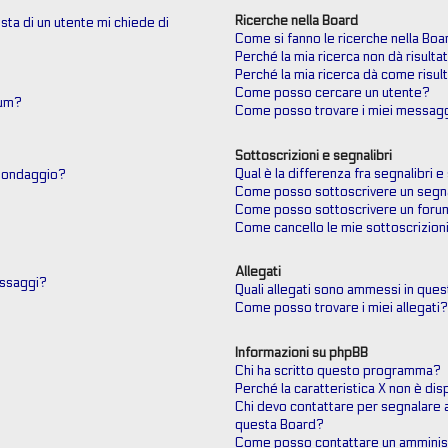
Ricerche nella Board
sta di un utente mi chiede di
Come si fanno le ricerche nella Boa
Perché la mia ricerca non dà risultat
Perché la mia ricerca dà come risul
Come posso cercare un utente?
rum?
Come posso trovare i miei messagg
Sottoscrizioni e segnalibri
Qual è la differenza fra segnalibri e
 sondaggio?
Come posso sottoscrivere un segna
Come posso sottoscrivere un foru
Come cancello le mie sottoscrizion
Allegati
messaggi?
Quali allegati sono ammessi in que
Come posso trovare i miei allegati
Informazioni su phpBB
Chi ha scritto questo programma?
Perché la caratteristica X non è dis
Chi devo contattare per segnalare 
questa Board?
Come posso contattare un amminis