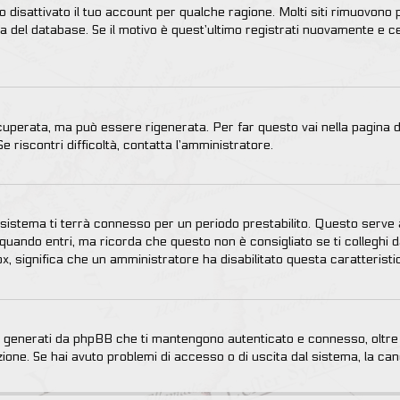
 disattivato il tuo account per qualche ragione. Molti siti rimuovono 
a del database. Se il motivo è quest’ultimo registrati nuovamente e c
perata, ma può essere rigenerata. Per far questo vai nella pagina d
Se riscontri difficoltà, contatta l’amministratore.
 il sistema ti terrà connesso per un periodo prestabilito. Questo serv
uando entri, ma ricorda che questo non è consigliato se ti colleghi da
box, significa che un amministratore ha disabilitato questa caratteristi
ie generati da phpBB che ti mantengono autenticato e connesso, oltre 
zione. Se hai avuto problemi di accesso o di uscita dal sistema, la canc