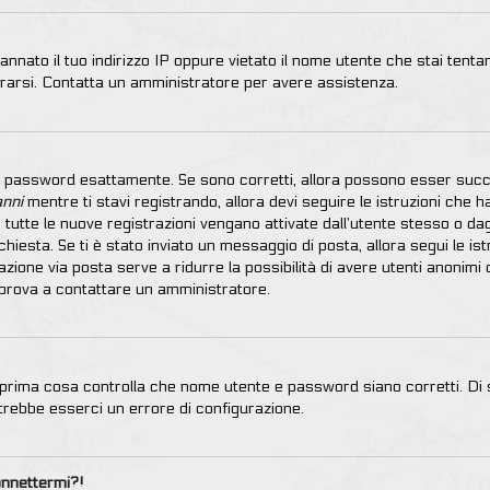
nnato il tuo indirizzo IP oppure vietato il nome utente che stai tentan
istrarsi. Contatta un amministratore per avere assistenza.
 e password esattamente. Se sono corretti, allora possono esser succ
anni
mentre ti stavi registrando, allora devi seguire le istruzioni che h
 tutte le nuove registrazioni vengano attivate dall’utente stesso o d
 richiesta. Se ti è stato inviato un messaggio di posta, allora segui le 
tivazione via posta serve a ridurre la possibilità di avere utenti anoni
ra prova a contattare un amministratore.
prima cosa controlla che nome utente e password siano corretti. Di so
trebbe esserci un errore di configurazione.
onnettermi?!