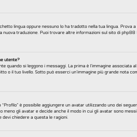
chetto lingua oppure nessuno lo ha tradotto nella tua lingua. Prova a 
una nuova traduzione. Puoi trovare altre informazioni sul sito di phpBB 
me utente?
e quando si leggono i messaggi. La prima è l’immagine associata al t
ritto o il tuo livello. Sotto può esserci un’immagine più grande nota c
to “Profilo” è possibile aggiungere un avatar utilizzando uno dei segue
o meno gli avatar e decide anche il modo in cui gli avatar sono messi 
e devi chiedere a questa le ragioni.