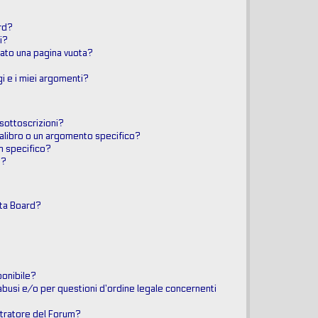
rd?
i?
tato una pagina vuota?
i e i miei argomenti?
 sottoscrizioni?
libro o un argomento specifico?
m specifico?
i?
sta Board?
?
ponibile?
abusi e/o per questioni d’ordine legale concernenti
tratore del Forum?