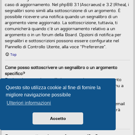
caso di aggiornamento. Nel phpBB 3.1 (Ascraeus) e 3.2 (Rhea), i
segnalibri sono simili alla sottoscrizione di un argomento. È
possibile ricevere una notifica quando un segnalibro di un
argomento viene aggiornato. La sottoscrizione, tuttavia, ti
comunicherà quando c’è un aggiornamento relativo a un
argomento o in un forum della Board. Opzioni di notifica per
segnalibri e sottoscrizioni possono essere configurate nel
Pannello di Controllo Utente, alla voce “Preferenze”.
Top
Come posso sottoscrivere un segnalibro o un argomento
specifico?
Puoi aggiungere ai segnalibri o sottoscrivere un argomento
specifico cliccando sul collegamento appropriato nel menu a
Questo sito utilizza cookie al fine di fornire la
tendina “Strumenti argomento”, situato vicino alla parte
migliore navigazione possibile
superiore e inferiore di un argomento.
Ulteriori informazioni
Rispondendo a un argomento con la voce “Avvisami via email
quando si risponde in questo argomento” selezionata, sarà
anche sottoscritto l’argomento.
Accetto
Top