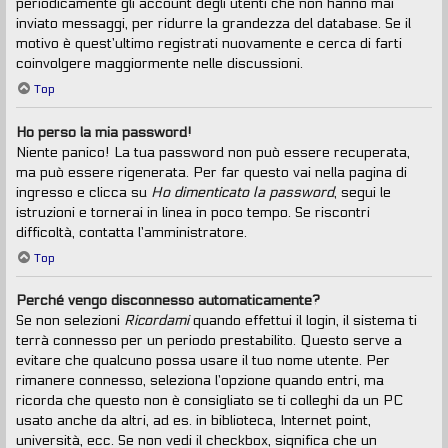
periodicamente gli account degli utenti che non hanno mai
inviato messaggi, per ridurre la grandezza del database. Se il
motivo è quest’ultimo registrati nuovamente e cerca di farti
coinvolgere maggiormente nelle discussioni.
Top
Ho perso la mia password!
Niente panico! La tua password non può essere recuperata,
ma può essere rigenerata. Per far questo vai nella pagina di
ingresso e clicca su
Ho dimenticato la password
, segui le
istruzioni e tornerai in linea in poco tempo. Se riscontri
difficoltà, contatta l’amministratore.
Top
Perché vengo disconnesso automaticamente?
Se non selezioni
Ricordami
quando effettui il login, il sistema ti
terrà connesso per un periodo prestabilito. Questo serve a
evitare che qualcuno possa usare il tuo nome utente. Per
rimanere connesso, seleziona l’opzione quando entri, ma
ricorda che questo non è consigliato se ti colleghi da un PC
usato anche da altri, ad es. in biblioteca, Internet point,
università, ecc. Se non vedi il checkbox, significa che un