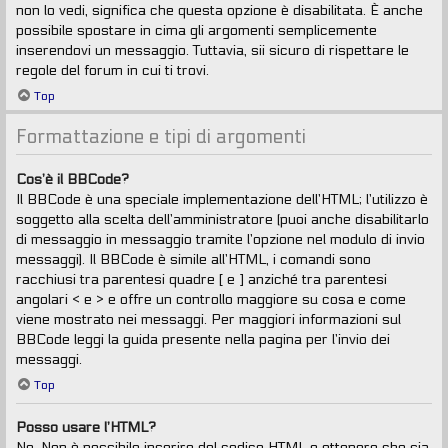
non lo vedi, significa che questa opzione è disabilitata. È anche
possibile spostare in cima gli argomenti semplicemente
inserendovi un messaggio. Tuttavia, sii sicuro di rispettare le
regole del forum in cui ti trovi.
Top
Formattazione e tipi di argomenti
Cos’è il BBCode?
Il BBCode è una speciale implementazione dell’HTML; l’utilizzo è
soggetto alla scelta dell’amministratore (puoi anche disabilitarlo
di messaggio in messaggio tramite l’opzione nel modulo di invio
messaggi). Il BBCode è simile all’HTML, i comandi sono
racchiusi tra parentesi quadre [ e ] anziché tra parentesi
angolari < e > e offre un controllo maggiore su cosa e come
viene mostrato nei messaggi. Per maggiori informazioni sul
BBCode leggi la guida presente nella pagina per l’invio dei
messaggi.
Top
Posso usare l’HTML?
No. Non è possibile inserire del codice HTML e ottenere che sia