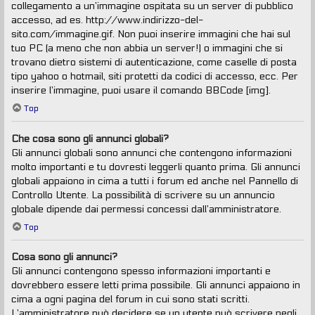
collegamento a un’immagine ospitata su un server di pubblico
accesso, ad es. http://www.indirizzo-del-
sito.com/immagine.gif. Non puoi inserire immagini che hai sul
tuo PC (a meno che non abbia un server!) o immagini che si
trovano dietro sistemi di autenticazione, come caselle di posta
tipo yahoo o hotmail, siti protetti da codici di accesso, ecc. Per
inserire l’immagine, puoi usare il comando BBCode [img].
Top
Che cosa sono gli annunci globali?
Gli annunci globali sono annunci che contengono informazioni
molto importanti e tu dovresti leggerli quanto prima. Gli annunci
globali appaiono in cima a tutti i forum ed anche nel Pannello di
Controllo Utente. La possibilità di scrivere su un annuncio
globale dipende dai permessi concessi dall’amministratore.
Top
Cosa sono gli annunci?
Gli annunci contengono spesso informazioni importanti e
dovrebbero essere letti prima possibile. Gli annunci appaiono in
cima a ogni pagina del forum in cui sono stati scritti.
L’amministratore può decidere se un utente può scrivere negli