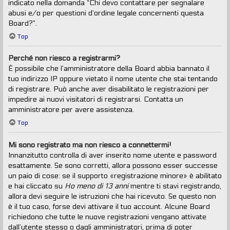
indicato nella domanda “Chi devo contattare per segnalare
abusi e/o per questioni d’ordine legale concernenti questa
Board?”.
Top
Perché non riesco a registrarmi?
È possibile che l’amministratore della Board abbia bannato il
tuo indirizzo IP oppure vietato il nome utente che stai tentando
di registrare. Può anche aver disabilitato le registrazioni per
impedire ai nuovi visitatori di registrarsi. Contatta un
amministratore per avere assistenza.
Top
Mi sono registrato ma non riesco a connettermi!
Innanzitutto controlla di aver inserito nome utente e password
esattamente. Se sono corretti, allora possono esser successe
un paio di cose: se il supporto «registrazione minore» è abilitato
e hai cliccato su
Ho meno di 13 anni
mentre ti stavi registrando,
allora devi seguire le istruzioni che hai ricevuto. Se questo non
è il tuo caso, forse devi attivare il tuo account. Alcune Board
richiedono che tutte le nuove registrazioni vengano attivate
dall’utente stesso o dagli amministratori, prima di poter